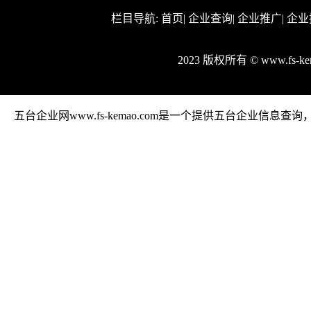
栏目导航:
首页
|
企业查询
|
企业推广
|
企业
2023 版权所有 © www.fs-
五台企业网www.fs-kemao.com是一个提供五台企业