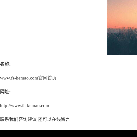
名称:
www.fs-kemao.com官网首页
网址:
http://www.fs-kemao.com
联系我们咨询建议 还可以
在线留言