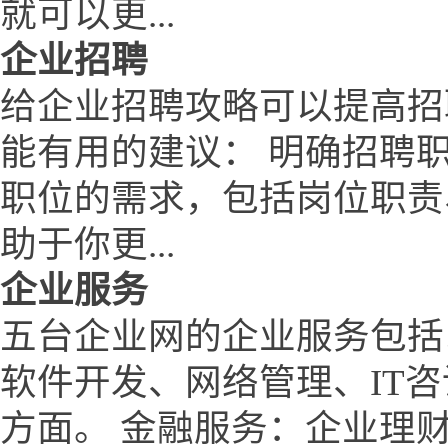
就可以更...
企业招聘
给企业招聘攻略可以提高招
能有用的建议： 明确招聘
职位的需求，包括岗位职责
助于你更...
企业服务
五台企业网的企业服务包括
软件开发、网络管理、IT
方面。 金融服务：企业理