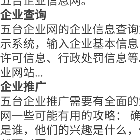
五台企业信息网。
企业查询
五台企业网的企业信息查询
示系统，输入企业基本信息
许可信息、行政处罚信息等
业网站...
企业推广
五台企业推广需要有全面的
网一些可能有用的攻略： 
是谁，他们的兴趣是什么，